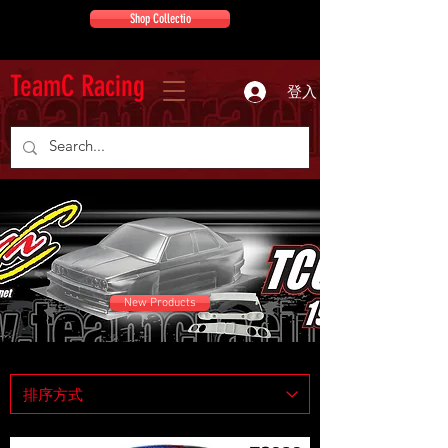
Shop Collectio
TeamC Racing
登入
New Products