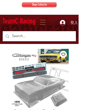
Shop Collectio
TeamC Racing
登入